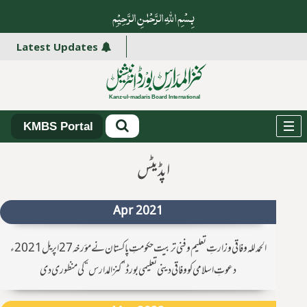
بِسْمِ اللہِ الرَّحْمٰنِ الرَّ حِیْمِ
Latest Updates
KMBS Portal
اپڈیٹس
Apr 2021
الحمدلله وفاقی وزارتِ تعلیم و فنی تربیت حکومتِ پاکستان نے مؤرخہ 27 اپریل 2021ء
دعوتِ اسلامی کو وفاقی دینی تعلیمی بورڈ ”کنزالمدارس“ کی منظوری دی