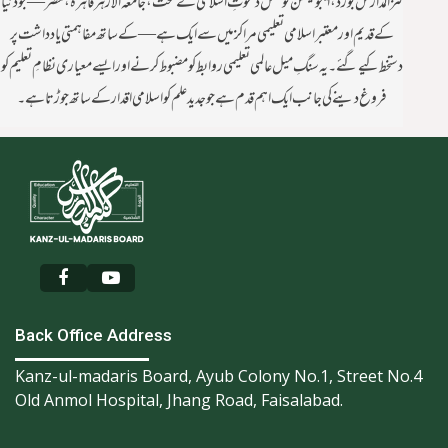
كنزالمدارس بورڈ،ايجوكيشن كونسل دعوتِ اسلامی کے تحت، جامعہ الازہر قاہرہ، مصر — جو دنیا
کے قدیم اور معتبر اسلامی تعلیمی مراکز میں سے ایک ہے — کے ساتھ مفاہمتی یادداشت پر
دستخط کیے گئے۔یہ سنگِ میل عالمی تعلیمی روابط کو مضبوط کرنے اور ایسے معیاری نظامِ تعلیم کو
فروغ دینے کی جانب ایک اہم قدم ہے جو جدید علم کو اسلامی اقدار کے ساتھ جوڑتا ہے۔
Back Office Address
Kanz-ul-madaris Board, Ayub Colony No.1, Street No.4
Old Anmol Hospital, Jhang Road, Faisalabad.