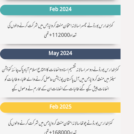
Feb 2024
کنزالمدارس بورڈ نے تيسرا سالانہ امتحان منعقد کروایا جس میں شرکت کرنے والوں کی
تعداد 112000+ تھی
May 2024
كنزالمدارس بورڈ نے دوسرا سالانہ تقسیم اسناد و انعامات کا اجتماع اسلام آباد پاک چائنہ کنویشن
سینٹرمیں منعقد کروایا جس میں آل پاکستان پوزیشن حاصل کرنے والے طلباء و طالبات کو
انعامات پیش کیےگئے طالبات کے انعامات ان کے محارم نے وصول کیے
Feb 2025
کنزالمدارس بورڈ نے چوتھا سالانہ امتحان منعقد کروایا جس میں شرکت کرنے والوں کی
تعداد 168000+ تھی