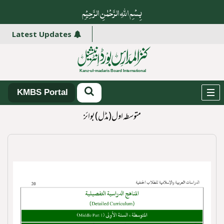
بِسْمِ اللہِ الرَّحْمٰنِ الرَّ حِیْمِ
Latest Updates
KMBS Portal
متوسطہ اول(مڈل) بوائز