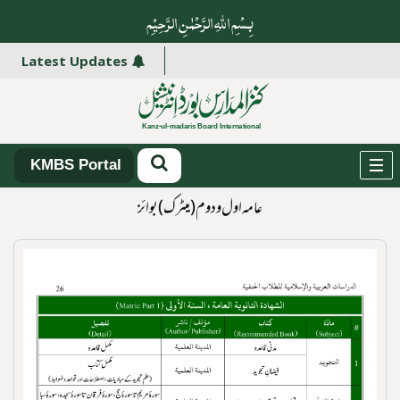
بِسْمِ اللہِ الرَّحْمٰنِ الرَّ حِیْمِ
کن
Latest Updates
KMBS Portal
عامہ اول و دوم (میٹرک)بوائز